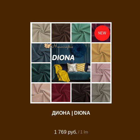
NEW
ДИОНА | DIONA
1 769
руб.
/
1 lm