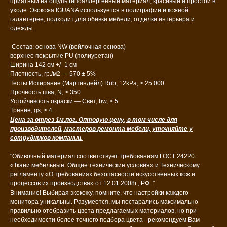
приятный на ощупь гипоаллергенный материал, красивый и простой в
уходе. Экокожа IGUANA используется в полиграфии и кожной
галантерее, подходит для обивки мебели, отделки интерьера и
одежды.
Состав: основа NW (войлочная основа)
верхнее покрытие PU (полиуретан)
Ширина 142 см +/- 1 см
Плотность, гр./м2 — 570 ± 5%
Тесты Истирание (Мартиндейл) Rub, 12kPa, > 25 000
Прочность шва, N, > 350
Устойчивость окраски — Свет, bw, > 5
Трение, gs, > 4.
Цена за отрез 1м.пог. Оптовую цену, в том числе для
производителей, мастеров ремонта мебели, уточняйте у
сотрудников компании.
"Обивочный материал соответствует требованиям ГОСТ 24220.
«Ткани мебельные. Общие технические условия» и Техническому
регламенту «О требованиях безопасности искусственных кож и
процессов их производства» от 12.01.2008г., РФ. "
Внимание! Выбирая экокожу, помните, что настройки каждого
монитора уникальны. Разумеется, мы постарались максимально
правильно отобразить цвета предлагаемых материалов, но при
необходимости более точного подбора цвета - рекомендуем Вам