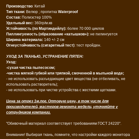
Производство
: Китай
Тип ткани:
Велюр ; пропитка
Waterproof
Состав:
Полиэстер 100%
Удельный вес:
360гр/м.кв
Устойчивость (по Мартиндейлу):
более 70 000 циклов
Пиллингуемость
(образование «катышков»):
не пилингуется
Ширина материала:
140 +/- 2 см
Огнеустойчивость (сигаретный тест)
: тест пройден.
УХОД ЗА ТКАНЬЮ, УСТРАНЕНИЕ ПЯТЕН:
Уход:
-сухая чистка пылесосом;
-чистка мягкой губкой или тряпкой, смоченной в мыльной воде;
- не использовать разъедающие цвет вещества (не отбеливать, не
использовать растворитель);
- не использовать при чистке устройства с жесткими щетками.
Цена за отрез 1м.пог. Оптовую цену, в том числе для
производителей, мастеров ремонта мебели, уточняйте у
сотрудников компании.
"Обивочный материал соответствует требованиям ГОСТ 24220".
Внимание! Выбирая ткань, помните, что настройки каждого монитора