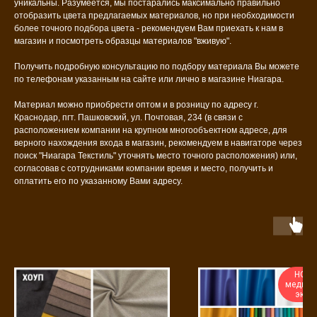
уникальны. Разумеется, мы постарались максимально правильно
отобразить цвета предлагаемых материалов, но при необходимости
более точного подбора цвета - рекомендуем Вам приехать к нам в
магазин и посмотреть образцы материалов "вживую".
Получить подробную консультацию по подбору материала Вы можете
по телефонам указанным на сайте или лично в магазине Ниагара.
Материал можно приобрести оптом и в розницу по адресу г.
Краснодар, пгт. Пашковский, ул. Почтовая, 234 (в связи с
расположением компании на крупном многообъектном адресе, для
верного нахождения входа в магазин, рекомендуем в навигаторе через
поиск "Ниагара Текстиль" уточнять место точного расположения) или,
согласовав с сотрудниками компании время и место, получить и
оплатить его по указанному Вами адресу.
HORE
медици
экок