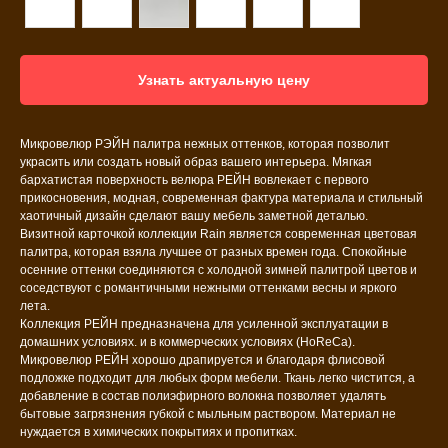
Узнать актуальную цену
Микровелюр РЭЙН палитра нежных оттенков, которая позволит
украсить или создать новый образ вашего интерьера. Мягкая
бархатистая поверхность велюра РЕЙН вовлекает с первого
прикосновения, модная, современная фактура материала и стильный
хаотичный дизайн сделают вашу мебель заметной деталью.
Визитной карточкой коллекции Rain является современная цветовая
палитра, которая взяла лучшее от разных времен года. Спокойные
осенние оттенки соединяются с холодной зимней палитрой цветов и
соседствуют с романтичными нежными оттенками весны и яркого
лета.
Коллекция РЕЙН предназначена для усиленной эксплуатации в
домашних условиях. и в коммерческих условиях (HoReCa).
Микровелюр РЕЙН хорошо драпируется и благодаря флисовой
подложке подходит для любых форм мебели. Ткань легко чистится, а
добавление в состав полиэфирного волокна позволяет удалять
бытовые загрязнения губкой с мыльным раствором. Материал не
нуждается в химических покрытиях и пропитках.