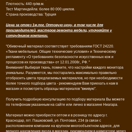
Плотность: 440 гр/кв.м.
Тест Мартиндейла: более 80 000 циклов.
Страна производства: Турция
Цена за отрез 1м.пог. Оптовую цену, в том числе для
производителей, мастеров ремонта мебели, уточняйте у
сотрудников компании.
"Обивочный материал соответствует требованиям ГОСТ 24220.
«Ткани мебельные. Общие технические условия» и Техническому
регламенту «О требованиях безопасности искусственных кож и
процессов их производства» от 12.01.2008г., РФ. "
Внимание! Выбирая ткань, помните, что настройки каждого монитора
уникальны. Разумеется, мы постарались максимально правильно
отобразить цвета предлагаемых материалов, но при необходимости
более точного подбора цвета - рекомендуем Вам приехать к нам в
магазин и посмотреть образцы материалов "вживую".
Получить подробную консультацию по подбору материала Вы можете
по телефонам указанным на сайте или лично в магазине Ниагара.
Материал можно приобрести оптом и в розницу по адресу г.
Краснодар, пгт. Пашковский, ул. Почтовая, 234 (в связи с
расположением компании на крупном многообъектном адресе, для
верного нахождения входа в магазин, рекомендуем в навигаторе через