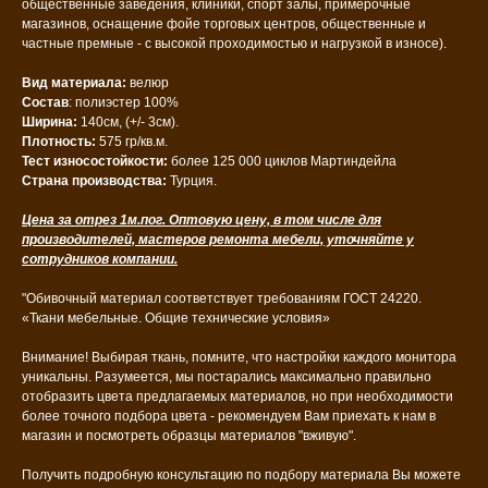
общественные заведения, клиники, спорт залы, примерочные
магазинов, оснащение фойе торговых центров, общественные и
частные премные - с высокой проходимостью и нагрузкой в износе).
Вид материала:
велюр
Состав
: полиэстер 100%
Ширина:
140см, (+/- 3см).
Плотность:
575 гр/кв.м.
Тест износостойкости:
более 125 000 циклов Мартиндейла
Страна производства:
Турция.
Цена за отрез 1м.пог. Оптовую цену, в том числе для
производителей, мастеров ремонта мебели, уточняйте у
сотрудников компании.
"Обивочный материал соответствует требованиям ГОСТ 24220.
«Ткани мебельные. Общие технические условия»
Внимание! Выбирая ткань, помните, что настройки каждого монитора
уникальны. Разумеется, мы постарались максимально правильно
отобразить цвета предлагаемых материалов, но при необходимости
более точного подбора цвета - рекомендуем Вам приехать к нам в
магазин и посмотреть образцы материалов "вживую".
Получить подробную консультацию по подбору материала Вы можете