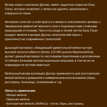
Велюр нового поколения Даллас, имеет защитное покрытие Easy
Clean, которое позволяет с легкостью удалять загрязнения с
поверхности ткани.
Материал сочетает в себе красоту и мягкость классического велюра, с
"мраморным эффектом" верхнего слоя и подчеркнутыми сложными
природными оттенками. Простота ухода и легкой чистки Easy Clean
придает мебели в велюре Даллас эклектический образ с
практичностью современных технологий.
Дышащий материал, обладающий удивительной мягкостью при
высокой износостойкости
(более 125.000 циклов Мартиндейла),
делает данный материал по настоящему практичным и долговечным.
Устойчив к большим эксплуатационным нагрузкам, в том числе не
повреждается когтями животных.
Мебельный велюр коллекции Даллас применяется для изготовления
мягкой мебели в домашнем и коммерческом использовании (бары,
рестораны, больницы, поликлиники и т.д).
Область применения:
- Мягкая мебель
- Офисная мебель
- Контрактная мебель (HoReCa - отели, бары, рестораны,