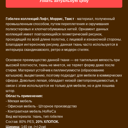
Узнать актуальную цену
Гобелен коллекций Лофт, Моррис, Твист
- материал, полученный
промышленным способом, путем переплетения и скручивания
полиэстеровых и хлопчатобумажных нитей. Орнамент данных
коллекций имеет повторяющийся геометрический рисунок,
проходящий по всей длине полотна, с лицевой и изнаночной стороны.
Благодаря интересному рисунку, данная ткань часто используется в
интерьера скандинавского, ретро и модерн стилях.
Основное преимущество данной ткани — ее тактильная мягкость при
высокой плотности, ткань не мнется, не теряет форму даже после
стирки. Материал устойчив к пиллингуемости (образованию
катышков), выцветанию, поэтому подходит для мебели в коммерческих
сферах. Довольно легкая, обладает низкой светопроницаемостью, в
связи с этим используется не только для мебели, но и для пошива
штор.
Область применения:
- Мягкая мебель
- Офисная мебель - Шторное производство
- Контрактная мебель HoReCa
Вид материала: ткань, тип гобелен
Состав: 80% PES,
20% ХЛОПОК.
Ширина:
140 см, (+/-2см)