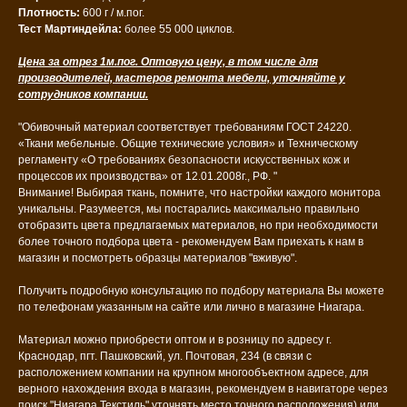
Плотность:
600 г / м.пог.
Тест Мартиндейла:
более 55 000 циклов.
Цена за отрез 1м.пог. Оптовую цену, в том числе для
производителей, мастеров ремонта мебели, уточняйте у
сотрудников компании.
"Обивочный материал соответствует требованиям ГОСТ 24220.
«Ткани мебельные. Общие технические условия» и Техническому
регламенту «О требованиях безопасности искусственных кож и
процессов их производства» от 12.01.2008г., РФ. "
Внимание! Выбирая ткань, помните, что настройки каждого монитора
уникальны. Разумеется, мы постарались максимально правильно
отобразить цвета предлагаемых материалов, но при необходимости
более точного подбора цвета - рекомендуем Вам приехать к нам в
магазин и посмотреть образцы материалов "вживую".
Получить подробную консультацию по подбору материала Вы можете
по телефонам указанным на сайте или лично в магазине Ниагара.
Материал можно приобрести оптом и в розницу по адресу г.
Краснодар, пгт. Пашковский, ул. Почтовая, 234 (в связи с
расположением компании на крупном многообъектном адресе, для
верного нахождения входа в магазин, рекомендуем в навигаторе через
поиск "Ниагара Текстиль" уточнять место точного расположения) или,